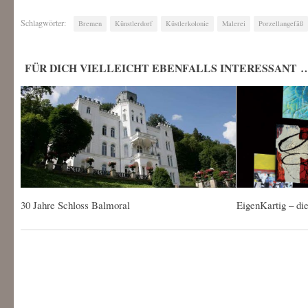
Schlagwörter:
Bremen
Künstlerdorf
Küstlerkolonie
Malerei
Porzellangefäß
FÜR DICH VIELLEICHT EBENFALLS INTERESSANT 
30 Jahre Schloss Balmoral
EigenKartig – di