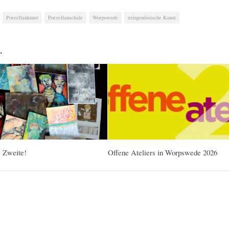
Porzellankunst
Porzellanschale
Worpswede
zeitgenössische Kunst
…
e Zweite!
Offene Ateliers in Worpswede 2026