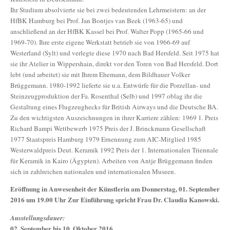
Ihr Studium absolvierte sie bei zwei bedeutenden Lehrmeistern: an der
HfBK Hamburg bei Prof. Jan Bontjes van Beek (1963-65) und
anschließend an der HfBK Kassel bei Prof. Walter Popp (1965-66 und
1969-70). Ihre erste eigene Werkstatt betrieb sie von 1966-69 auf
Westerland (Sylt) und verlegte diese 1970 nach Bad Hersfeld. Seit 1975 hat
sie ihr Atelier in Wippershain, direkt vor den Toren von Bad Hersfeld. Dort
lebt (und arbeitet) sie mit Ihrem Ehemann, dem Bildhauer Volker
Brüggemann. 1980-1992 lieferte sie u.a. Entwürfe für die Porzellan- und
Steinzeugproduktion der Fa. Rosenthal (Selb) und 1997 oblag ihr die
Gestaltung eines Flugzeughecks für British Airways und die Deutsche BA.
Zu den wichtigsten Auszeichnungen in ihrer Karriere zählen: 1969 1. Preis
Richard Bampi Wettbewerb 1975 Preis der J. Brinckmann Gesellschaft
1977 Staatspreis Hamburg 1979 Ernennung zum AIC-Mitglied 1985
Westerwaldpreis Deut. Keramik 1992 Preis der 1. Internationalen Triennale
für Keramik in Kairo (Ägypten). Arbeiten von Antje Brüggemann finden
sich in zahlreichen nationalen und internationalen Museen.
Eröffnung in Anwesenheit der Künstlerin am Donnerstag, 01. September
2016 um 19.00 Uhr Zur Einführung spricht Frau Dr. Claudia Kanowski.
Ausstellungsdauer:
02. September bis 10. Oktober 2016