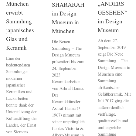
München
„ANDERS
SHARARAH
erwirbt
GESEHEN“
im Design
Sammlung
im Design
Museum in
japanisches
Museum
München
Glas und
Ab dem 27.
Die Neuen
Keramik
September 2019
Sammlung – The
zeigt Die Neue
Design Museum
Eine der
Sammlung – The
präsentiert bis zum
bedeutendsten
Design Museum in
24. September
Sammlungen
München eine
2023
moderner
Sammlung
Keramikarbeiten
japanischer
afrikanischer
von Ashraf Hanna.
Keramiken und
Gefäßkeramik. Mit
Der
Lackarbeiten
Juli 2017 ging die
Keramikkünstler
konnte dank der
außerordentlich
Ashraf Hanna (*
Unterstützung der
vielfältige,
1967) nimmt mit
Kulturstiftung der
qualitätsvolle und
seiner ursprünglich
Länder, der Ernst
umfangreiche
für das Victoria &
von Siemens
Sammlung
Albert-Museum in