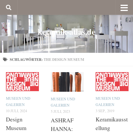
keramik-atlas.de
SCHLAGWÖRTER:
THE DESIGN MUSEUM
MUSEEN UND
MUSEEN UND
MUSEEN UND
GALERIEN
GALERIEN
GALERIEN
10 JULI, 2024
3 SEP., 2019
5 JULI, 2023
Design
Keramikausst
ASHRAF
Museum
ellung
HANNA: