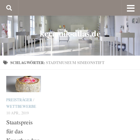
keramik-atlas.de
SCHLAGWÖRTER:
STADTMUSEUM SIMEONSTIFT
PREISTRÄGER
/
WETTBEWERBE
10 APR., 2019
Staatspreis
für das