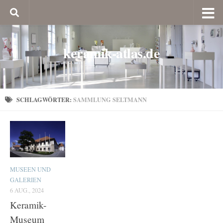
keramik-atlas.de
SCHLAGWÖRTER:
SAMMLUNG SELTMANN
MUSEEN UND
GALERIEN
6 AUG., 2024
Keramik-
Museum