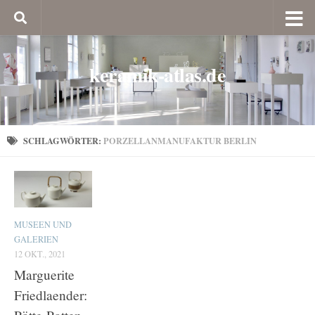
keramik-atlas.de
SCHLAGWÖRTER:
PORZELLANMANUFAKTUR BERLIN
MUSEEN UND
GALERIEN
12 OKT., 2021
Marguerite
Friedlaender: