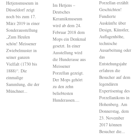
Porzellan erzählt
Hetjensmuseum in
Im Hetjens –
Geschichten!
Düsseldorf zeigt
Deutsches
Fundierte
noch bis zum 17.
Keramikmuseum
Auskünfte über
März 2019 in einer
wird ab dem 24.
Design, Künstler,
Sonderausstellung
Februar 2018 dem
Auflagenhöhe,
„Zum Heulen
Mops ein Denkmal
technische
schön! Meissener
gesetzt. In einer
Ausarbeitung oder
Zwiebelmuster in
Ausstellung wird
das
seiner ganzen
die Hunderasse aus
Entstehungsjahr
Vielfalt (1730 bis
Meissener
erfahren die
1888)“. Die
Porzellan gezeigt.
Besucher auf dem
einmalige
Der Mops gehört
legendären
Sammlung, die der
zu den zehn
Expertisentag des
Münchner...
beliebtesten
Porzellanikons in
Hunderassen....
Hohenberg. Am
Donnerstag, dem
23. November
2017 können
Besucher die...