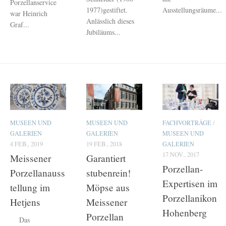
Porzellanservice
1977)gestiftet.
Ausstellungsräume...
war Heinrich
Anlässlich dieses
Graf...
Jubiläums...
MUSEEN UND
MUSEEN UND
FACHVORTRÄGE
/
GALERIEN
GALERIEN
MUSEEN UND
4 FEB., 2019
19 FEB., 2018
GALERIEN
17 NOV., 2017
Meissener
Garantiert
Porzellan-
Porzellanauss
stubenrein!
Expertisen im
tellung im
Möpse aus
Porzellanikon
Hetjens
Meissener
Hohenberg
Porzellan
Das