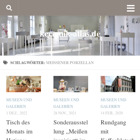
keramik-atlas.de
SCHLAGWÖRTER:
MEISSENER PORZELLAN
MUSEEN UND
MUSEEN UND
MUSEEN UND
GALERIEN
GALERIEN
GALERIEN
1 DEZ., 2022
28 NOV., 2021
14 FEB., 2020
Tisch des
Sonderausstel
Rundgang
Monats im
lung „Meißen
mit