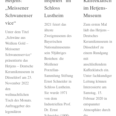
Hetjens:
inspiriert“ im
Kaffeeklatsch
„Meissener
Schloss
im Hetjens-
Schwanenser
Lustheim
Museum
vice“
2021 feiert das
Zum ersten Mal
älteste
lädt das Hetjens –
Unter dem Titel
Zweigmuseum des
Deutsches
„Schwäne aus
Bayerischen
Keramikmuseum in
Weißem Gold –
Nationalmuseums
Düsseldorf zu
Meissener
sein 50jähriges
einem Rundgang
Schwanenservice“
Bestehen: die
mit
präsentierte das
Meißener
anschließendem
Hetjens – Deutsche
Porzellan-
Kaffeeklatsch ein.
Keramikmuseum in
Sammlung Stiftung
Unter fachkundiger
Düsseldorf am 23.
Ernst Schneider in
Leitung können
November 2022
Schloss Lustheim.
Interessierte am
den
Sie wurde 1971
Samstag, 15.
weihnachtlichen
von dem
Februar 2020 in
Tisch des Monats.
Industriellen Prof.
entspannter
Auftraggeber des
Dr. Ernst
Atmosphäre durch
legendären
Schneider (1900-
die