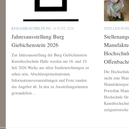
KERAMIKAUSBILDUNG
26 JUNI, 2026
STELLENAUS
Jahresausstellung Burg
Stellenang
Giebichenstein 2026
Manufaktur
Hochschule
Zur Jahresausstellung der Burg Giebichenstein
Offenbach
Kunsthochschule Halle werden am 18. und 19.
Juli 2026 Werke aus allen Studienrichtungen zu
Die Hochschule
sehen sein. Abschlusspräsentationen,
sucht eine Man
Informationsveranstaltungen und Feste runden
Manufakturporz
das Angebot ab. In den zu Ausstellungsräumen
Porzellan Manu
gewandelten...
Hochschule für 
Kunsthochschul
zeitgenössische