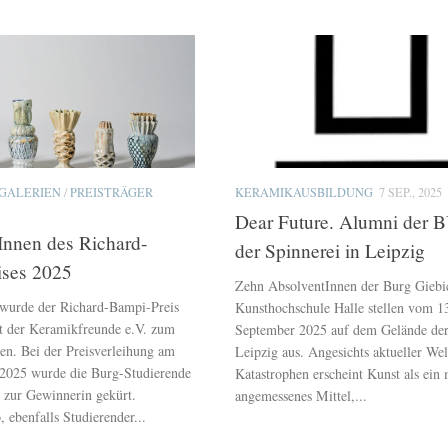
GALERIEN
/
PREISTRÄGER
KERAMIKAUSBILDUNG
7 SEP., 2025
Dear Future. Alumni der 
rInnen des Richard-
der Spinnerei in Leipzig
ises 2025
Zehn AbsolventInnen der Burg Giebi
 wurde der Richard-Bampi-Preis
Kunsthochschule Halle stellen vom 13
ft der Keramikfreunde e.V. zum
September 2025 auf dem Gelände der
en. Bei der Preisverleihung am
Leipzig aus. Angesichts aktueller Wel
2025 wurde die Burg-Studierende
Katastrophen erscheint Kunst als ein 
 zur Gewinnerin gekürt.
angemessenes Mittel,...
ebenfalls Studierender...