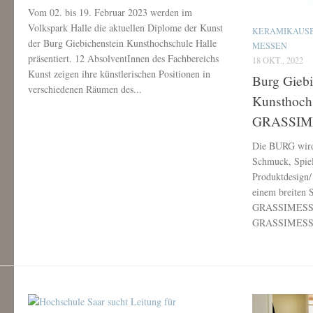
Vom 02. bis 19. Februar 2023 werden im
Volkspark Halle die aktuellen Diplome der Kunst
KERAMIKAUS
der Burg Giebichenstein Kunsthochschule Halle
MESSEN
präsentiert. 12 AbsolventInnen des Fachbereichs
18 OKT., 2022
Kunst zeigen ihre künstlerischen Positionen in
Burg Giebi
verschiedenen Räumen des...
Kunsthochs
GRASSIME
Die BURG wird
Schmuck, Spiel
Produktdesign/
einem breiten 
GRASSIMESSE i
GRASSIMESSE i