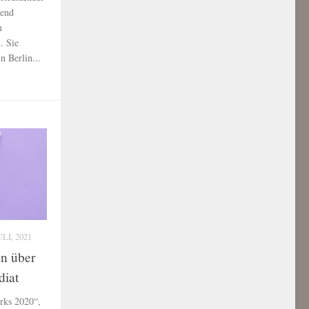
gend
n
. Sie
n Berlin...
ULI, 2021
on über
diat
rks 2020“,