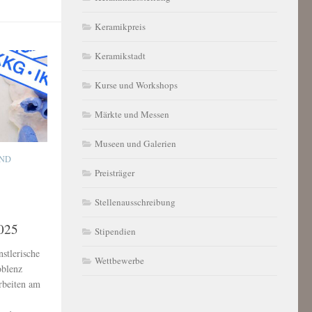
Keramikpreis
Keramikstadt
Kurse und Workshops
Märkte und Messen
Museen und Galerien
ND
Preisträger
Stellenausschreibung
2025
Stipendien
nstlerische
Wettbewerbe
oblenz
rbeiten am