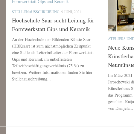
STELLENAUSSCHREIBUNG
9 JUNI, 2021
Hochschule Saar sucht Leitung für
Formwerkstatt Gips und Keramik
ATELIERS UN
An der Hochschule der Bildenden Künste Saar
(HBKsaar) ist zum nächstmöglichen Zeitpunkt
Neue Künst
eine Stelle als Leiterin/Leiter der Formwerkstatt
Künstlerha
Gips und Keramik im unbefristeten
Neumünste
Teilzeitbeschäftigungsverhältnis (75 %) zu
besetzen. Weitere Informationen finden Sie hier:
Im März 2021 
Stellenausschreibung...
Jaroschewski di
Künstlerhaus S
das Programm d
gestalten. Katj
von Danijela...