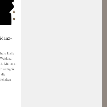
idanz-
hule Halle
v-Weidanz-
21. Mal aus.
er wenigen
 die
behalten