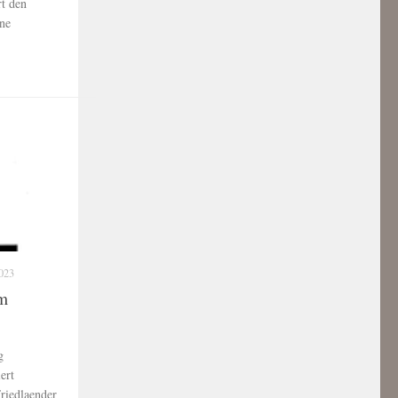
rt den
ine
023
im
g
ert
riedlaender