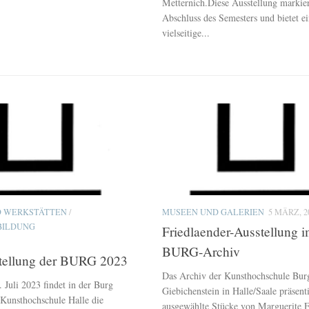
Metternich.Diese Ausstellung markie
Abschluss des Semesters und bietet e
vielseitige...
D WERKSTÄTTEN
/
MUSEEN UND GALERIEN
5 MÄRZ, 2
BILDUNG
Friedlaender-Ausstellung 
BURG-Archiv
stellung der BURG 2023
Das Archiv der Kunsthochschule Bur
 Juli 2023 findet in der Burg
Giebichenstein in Halle/Saale präsenti
 Kunsthochschule Halle die
ausgewählte Stücke von Marguerite F