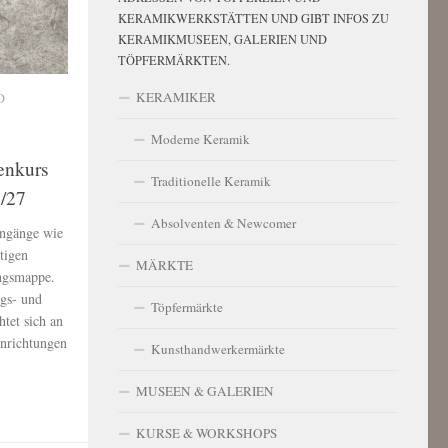
KERAMIKWERKSTÄTTEN UND GIBT INFOS ZU
KERAMIKMUSEEN, GALERIEN UND
TÖPFERMÄRKTEN.
KERAMIKER
D
Moderne Keramik
enkurs
Traditionelle Keramik
/27
Absolventen & Newcomer
engänge wie
tigen
MÄRKTE
ngsmappe.
gs- und
Töpfermärkte
tet sich an
enrichtungen
Kunsthandwerkermärkte
MUSEEN & GALERIEN
KURSE & WORKSHOPS