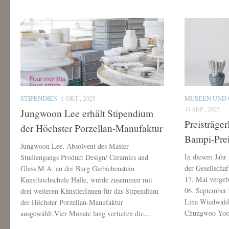
STIPENDIEN
1 OKT., 2025
MUSEEN UND 
14 SEP., 2025
Jungwoon Lee erhält Stipendium
Preisträge
der Höchster Porzellan-Manufaktur
Bampi-Pre
Jungwoon Lee, Absolvent des Master-
In diesem Jahr
Studiengangs Product Design/ Ceramics and
der Gesellscha
Glass M.A. an der Burg Giebichenstein
17. Mal vergeb
Kunsthochschule Halle, wurde zusammen mit
06. September 
drei weiteren KünstlerInnen für das Stipendium
Lina Wiedwald
der Höchster Porzellan-Manufaktur
Chungwoo Yoo, 
ausgewählt.Vier Monate lang vertiefen die...