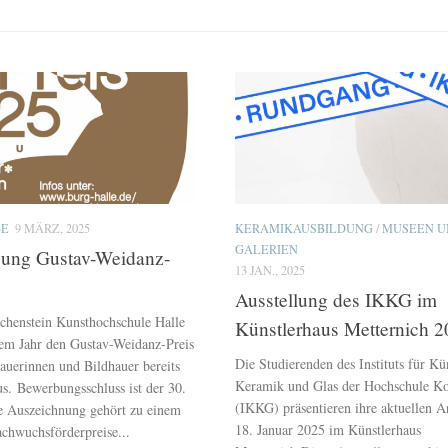
BE
9 MÄRZ, 2025
KERAMIKAUSBILDUNG
/
MUSEEN U
GALERIEN
bung Gustav-Weidanz-
13 JAN., 2025
Ausstellung des IKKG im
chenstein Kunsthochschule Halle
Künstlerhaus Metternich 
esem Jahr den Gustav-Weidanz-Preis
Die Studierenden des Instituts für Kü
hauerinnen und Bildhauer bereits
Keramik und Glas der Hochschule K
s. Bewerbungsschluss ist der 30.
(IKKG) präsentieren ihre aktuellen A
e Auszeichnung gehört zu einem
18. Januar 2025 im Künstlerhaus
chwuchsförderpreise...