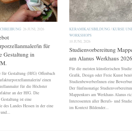
SCHREIBUNG
26 JUNI, 2026
KERAMIKAUSBILDUNG
/
KURSE UN
WORKSHOPS
ebot
10 JUNI, 2026
porzellanmaler/in für
Studienvorbereitung Mapp
 Gestaltung in
am Alanus Werkhaus 2026
/M.
Für die meisten künstlerischen Studi
 für Gestaltung (HfG) Offenbach
Grafik, Design oder Freie Kunst benö
ufakturporzellanmalerin/ einen
StudienbewerberInnen eine Bewerbu
ellanmaler für die Höchster
Der fünfmonatige Studienvorbereitun
faktur an der HfG. Die
Mappenkurs am Werkhaus Alanus rich
Gestaltung ist eine
Interessenten aller Berufs- und Studi
e des Landes Hessen in der eine
im Kontext Bildender...
 und...