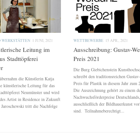
D WERKSTÄTTEN
1 JUNI, 2021
WETTBEWERBE
15 APR., 2021
lerische Leitung im
Ausschreibung: Gustav-We
us Stadttöpferei
Preis 2021
r
Die Burg Giebichenstein Kunsthochsc
schreibt den traditionsreichen Gusta
übernahm die Künstlerin Katja
Preis für Plastik in diesem Jahr zum 
e künstlerische Leitung für das
Die Auszeichnung gehört zu einem d
tadttöpferei Neumünster und wird
Nachwuchsförderpreise Deutschlands,
es Artist in Residence in Zukunft
ausschließlich der Bildhauerkunst vor
a Jaroschewski tritt die Nachfolge
sind. Teilnahmeberechtigt...