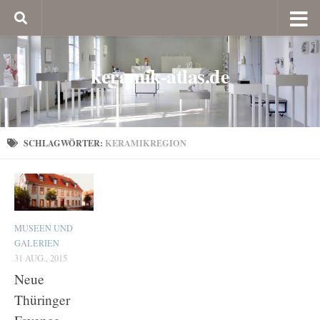
keramik-atlas.de
SCHLAGWÖRTER:
KERAMIKREGION
MUSEEN UND
GALERIEN
31 AUG., 2015
Neue
Thüringer