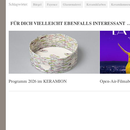
Schlagwörter:
Bürgel
Fayence
Glasurmalerei
Keramikfarben
Keramikmuse
FÜR DICH VIELLEICHT EBENFALLS INTERESSANT 
Programm 2026 im KERAMION
Open-Air-Film