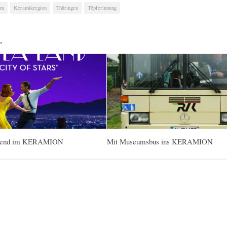
um
Keramikregion
Thüringen
Töpferinnung
…
abend im KERAMION
Mit Museumsbus ins KERAMION