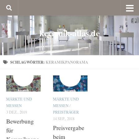
keramik-atlas.de
SCHLAGWÖRTER:
KERAMIKPANORAMA
MÄRKTE UND
MÄRKTE UND
MESSEN
MESSEN
/
3 DEZ., 2019
PREISTRÄGER
14 SEP., 2018
Bewerbung
Preisvergabe
für
beim