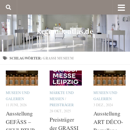
keramik-atlas.de
SCHLAGWÖRTER:
GRASSI MUSEUM
MUSEEN UND
MÄRKTE UND
MUSEEN UND
GALERIEN
MESSEN
/
GALERIEN
11 JUNI, 2026
PREISTRÄGER
3 DEZ., 2024
28 OKT., 2025
Ausstellung
Ausstellung
Preisträger
GEFÄSS –
ART DÉCO-
der GRASSI