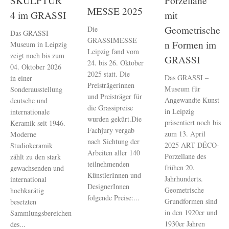
SKULPTUR
Porzellane
MESSE 2025
4 im GRASSI
mit
Geometrische
Die
Das GRASSI
GRASSIMESSE
n Formen im
Museum in Leipzig
Leipzig fand vom
zeigt noch bis zum
GRASSI
24. bis 26. Oktober
04. Oktober 2026
2025 statt. Die
Das GRASSI –
in einer
Preisträgerinnen
Museum für
Sonderausstellung
und Preisträger für
Angewandte Kunst
deutsche und
die Grassipreise
in Leipzig
internationale
wurden gekürt.Die
präsentiert noch bis
Keramik seit 1946.
Fachjury vergab
zum 13. April
Moderne
nach Sichtung der
2025 ART DÉCO-
Studiokeramik
Arbeiten aller 140
Porzellane des
zählt zu den stark
teilnehmenden
frühen 20.
gewachsenden und
KünstlerInnen und
Jahrhunderts.
international
DesignerInnen
Geometrische
hochkarätig
folgende Preise:...
Grundformen sind
besetzten
in den 1920er und
Sammlungsbereichen
1930er Jahren
des...