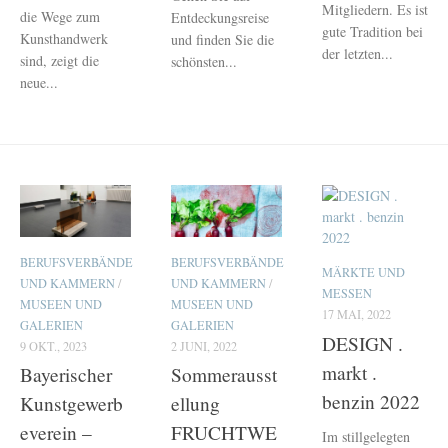
Mitgliedern. Es ist
die Wege zum
Entdeckungsreise
gute Tradition bei
Kunsthandwerk
und finden Sie die
der letzten...
sind, zeigt die
schönsten...
neue...
BERUFSVERBÄNDE
BERUFSVERBÄNDE
MÄRKTE UND
UND KAMMERN
/
UND KAMMERN
/
MESSEN
MUSEEN UND
MUSEEN UND
17 MAI, 2022
GALERIEN
GALERIEN
DESIGN .
9 OKT., 2023
2 JUNI, 2022
markt .
Bayerischer
Sommerausst
benzin 2022
Kunstgewerb
ellung
everein –
FRUCHTWE
Im stillgelegten