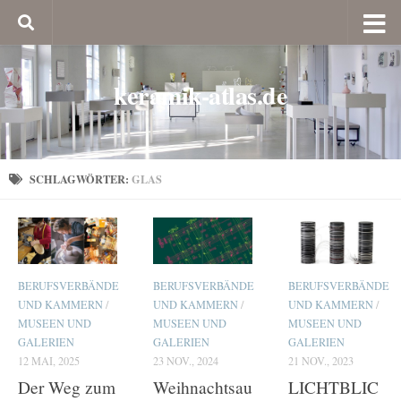
keramik-atlas.de
SCHLAGWÖRTER:
GLAS
BERUFSVERBÄNDE
BERUFSVERBÄNDE
BERUFSVERBÄNDE
UND KAMMERN
/
UND KAMMERN
/
UND KAMMERN
/
MUSEEN UND
MUSEEN UND
MUSEEN UND
GALERIEN
GALERIEN
GALERIEN
12 MAI, 2025
23 NOV., 2024
21 NOV., 2023
Der Weg zum
Weihnachtsau
LICHTBLIC