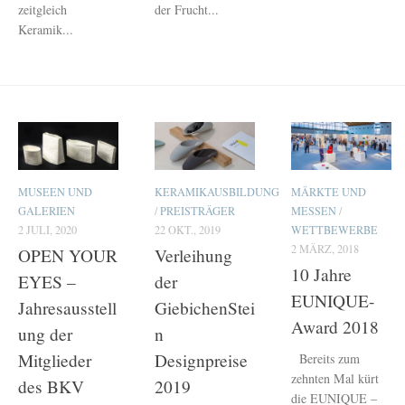
zeitgleich
der Frucht...
Keramik...
MUSEEN UND
KERAMIKAUSBILDUNG
MÄRKTE UND
GALERIEN
/
PREISTRÄGER
MESSEN
/
2 JULI, 2020
22 OKT., 2019
WETTBEWERBE
2 MÄRZ, 2018
OPEN YOUR
Verleihung
10 Jahre
EYES –
der
EUNIQUE-
Jahresausstell
GiebichenStei
Award 2018
ung der
n
Mitglieder
Designpreise
Bereits zum
zehnten Mal kürt
des BKV
2019
die EUNIQUE –