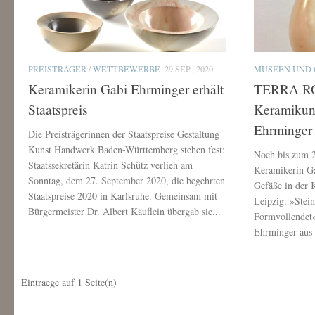
PREISTRÄGER
/
WETTBEWERBE
29 SEP., 2020
MUSEEN UND 
Keramikerin Gabi Ehrminger erhält
TERRA ROS
Staatspreis
Keramikun
Ehrminger
Die Preisträgerinnen der Staatspreise Gestaltung
Kunst Handwerk Baden-Württemberg stehen fest:
Noch bis zum 2
Staatssekretärin Katrin Schütz verlieh am
Keramikerin Ga
Sonntag, dem 27. September 2020, die begehrten
Gefäße in der
Staatspreise 2020 in Karlsruhe. Gemeinsam mit
Leipzig. »Stein
Bürgermeister Dr. Albert Käuflein übergab sie...
Formvollendet
Ehrminger aus R
Eintraege auf
1
Seite(n)