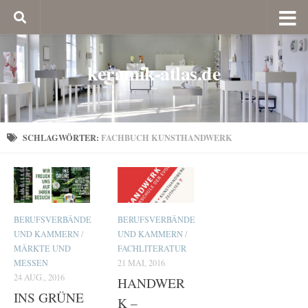
keramik-atlas.de
SCHLAGWÖRTER:
FACHBUCH KUNSTHANDWERK
BERUFSVERBÄNDE
BERUFSVERBÄNDE
UND KAMMERN
/
UND KAMMERN
/
MÄRKTE UND
FACHLITERATUR
MESSEN
21 MAI, 2016
24 AUG., 2016
HANDWER
INS GRÜNE
K –