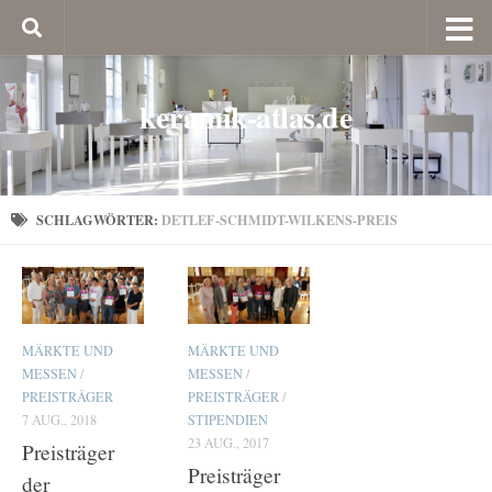
keramik-atlas.de
SCHLAGWÖRTER:
DETLEF-SCHMIDT-WILKENS-PREIS
MÄRKTE UND
MÄRKTE UND
MESSEN
/
MESSEN
/
PREISTRÄGER
PREISTRÄGER
/
7 AUG., 2018
STIPENDIEN
23 AUG., 2017
Preisträger
Preisträger
der