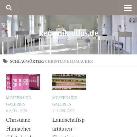
keramik-atlas.de
SCHLAGWÖRTER:
CHRISTIANE HAMACHER
MUSEEN UND
MUSEEN UND
GALERIEN
GALERIEN
6 AUG., 2025
11 JUNI, 2025
Christiane
Landschaftsp
Hamacher
artituren –