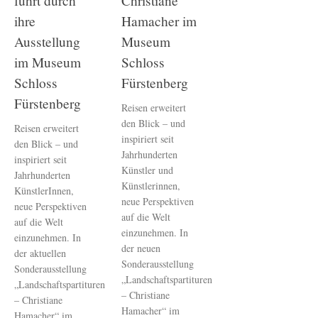
führt durch
Christiane
ihre
Hamacher im
Ausstellung
Museum
im Museum
Schloss
Schloss
Fürstenberg
Fürstenberg
Reisen erweitert
den Blick – und
Reisen erweitert
inspiriert seit
den Blick – und
Jahrhunderten
inspiriert seit
Künstler und
Jahrhunderten
Künstlerinnen,
KünstlerInnen,
neue Perspektiven
neue Perspektiven
auf die Welt
auf die Welt
einzunehmen. In
einzunehmen. In
der neuen
der aktuellen
Sonderausstellung
Sonderausstellung
„Landschaftspartituren
„Landschaftspartituren
– Christiane
– Christiane
Hamacher“ im
Hamacher“ im