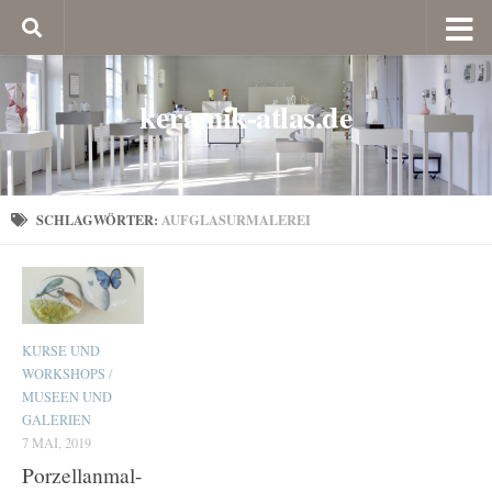
keramik-atlas.de
SCHLAGWÖRTER:
AUFGLASURMALEREI
KURSE UND
WORKSHOPS
/
MUSEEN UND
GALERIEN
7 MAI, 2019
Porzellanmal-