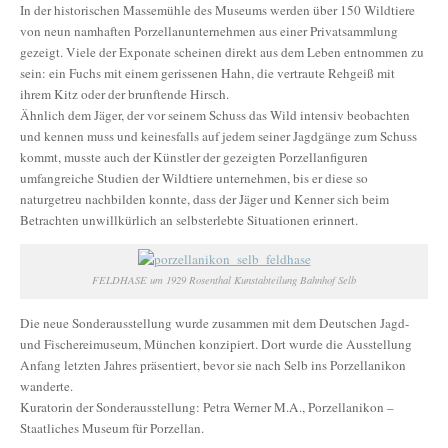
In der historischen Massemühle des Museums werden über 150 Wildtiere
von neun namhaften Porzellanunternehmen aus einer Privatsammlung
gezeigt. Viele der Exponate scheinen direkt aus dem Leben entnommen zu
sein: ein Fuchs mit einem gerissenen Hahn, die vertraute Rehgeiß mit
ihrem Kitz oder der brunftende Hirsch.
Ähnlich dem Jäger, der vor seinem Schuss das Wild intensiv beobachten
und kennen muss und keinesfalls auf jedem seiner Jagdgänge zum Schuss
kommt, musste auch der Künstler der gezeigten Porzellanfiguren
umfangreiche Studien der Wildtiere unternehmen, bis er diese so
naturgetreu nachbilden konnte, dass der Jäger und Kenner sich beim
Betrachten unwillkürlich an selbsterlebte Situationen erinnert.
FELDHASE um 1929 Rosenthal Kunstabteilung Bahnhof Selb
Die neue Sonderausstellung wurde zusammen mit dem Deutschen Jagd-
und Fischereimuseum, München konzipiert. Dort wurde die Ausstellung
Anfang letzten Jahres präsentiert, bevor sie nach Selb ins Porzellanikon
wanderte.
Kuratorin der Sonderausstellung: Petra Werner M.A., Porzellanikon –
Staatliches Museum für Porzellan.