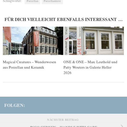
Schlagwörter:
Porzellan
Porzellantiere
FÜR DICH VIELLEICHT EBENFALLS INTERESSANT …
Magical Creatures – Wunderwesen
ONE & ONE – Marc Leuthold und
aus Porzellan und Keramik
Patty Wouters in Galerie Heller
2026
FOLGEN:
NÄCHSTER BEITRAG