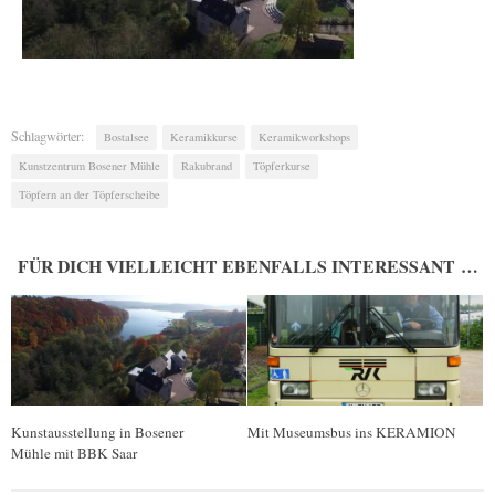
Schlagwörter:
Bostalsee
Keramikkurse
Keramikworkshops
Kunstzentrum Bosener Mühle
Rakubrand
Töpferkurse
Töpfern an der Töpferscheibe
FÜR DICH VIELLEICHT EBENFALLS INTERESSANT …
Kunstausstellung in Bosener
Mit Museumsbus ins KERAMION
Mühle mit BBK Saar