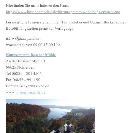
Hier finden Sie mehr Infos zu den Kursen:
https://www.bosener-muehle.de/kursprogramm/workshops-erwachsene
Für mögliche Fragen stehen Ihnen Tanja Kleber und Carmen Becker zu den
Büroöffnungszeiten gerne zur Verfügung.
Büro-Öffnungszeiten:
wochentags von 09.00-15.00 Uhr
Kunstzentrum Bosener Mühle
An der Bosener Mühle 1
66625 Nohfelden
Tel 06851 – 801 4504
Fax 06852 – 9911 90
Carmen.Becker@lkwnd.de
www.bosener-muehle.de