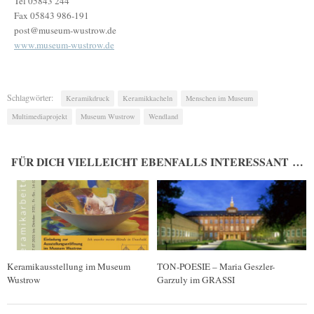
Tel 05843 244
Fax 05843 986-191
post@museum-wustrow.de
www.museum-wustrow.de
Schlagwörter:
Keramikdruck
Keramikkacheln
Menschen im Museum
Multimediaprojekt
Museum Wustrow
Wendland
FÜR DICH VIELLEICHT EBENFALLS INTERESSANT …
Keramikausstellung im Museum
TON-POESIE – Maria Geszler-
Wustrow
Garzuly im GRASSI