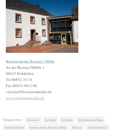
Kunstzentrum Bosener Mühle
An der Bosener Mühle 1
66625 Nohfelden
Tel 06852-74 74
Fax 06852-9911 90
c.becker@bosener-muehle.de
www.bosener-muehle.de
Schlagwörter:
Bostalsee
Inclusion
Keramik
Keramikausstellung
Kunstworkshop
Kunstzentrum Bosener Mühle
Malerei
Schülerarbeiten