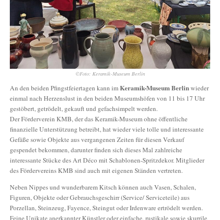
©Foto: Keramik-Museum Berlin
Keramik-Museum Berlin
An den beiden Pfingstfeiertagen kann im
wieder
einmal nach Herzenslust in den beiden Museumshöfen von 11 bis 17 Uhr
gestöbert, getrödelt, gekauft und gefachsimpelt werden.
Der Förderverein KMB, der das Keramik-Museum ohne öffentliche
finanzielle Unterstützung betreibt, hat wieder viele tolle und interessante
Gefäße sowie Objekte aus vergangenen Zeiten für diesen Verkauf
gespendet bekommen, darunter finden sich dieses Mal zahlreiche
interessante Stücke des Art Déco mit Schablonen-Spritzdekor. Mitglieder
des Fördervereins KMB sind auch mit eigenen Ständen vertreten.
Neben Nippes und wunderbarem Kitsch können auch Vasen, Schalen,
Figuren, Objekte oder Gebrauchsgeschirr (Service/ Serviceteile) aus
Porzellan, Steinzeug, Fayence, Steingut oder Irdenware ertrödelt werden.
Feine Unikate anerkannter Künstler oder einfache, rustikale sowie skurrile