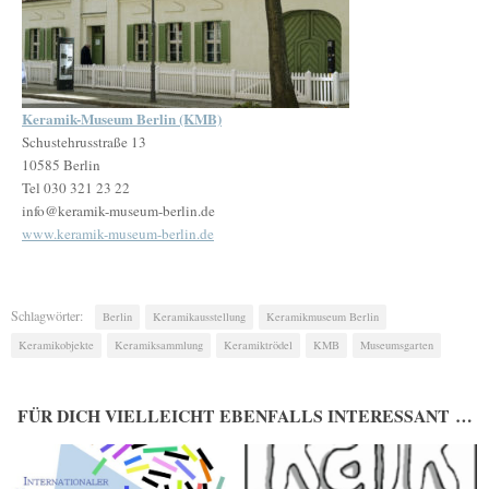
Keramik-Museum Berlin (KMB)
Schustehrusstraße 13
10585 Berlin
Tel 030 321 23 22
info@keramik-museum-berlin.de
www.keramik-museum-berlin.de
Schlagwörter:
Berlin
Keramikausstellung
Keramikmuseum Berlin
Keramikobjekte
Keramiksammlung
Keramiktrödel
KMB
Museumsgarten
FÜR DICH VIELLEICHT EBENFALLS INTERESSANT …