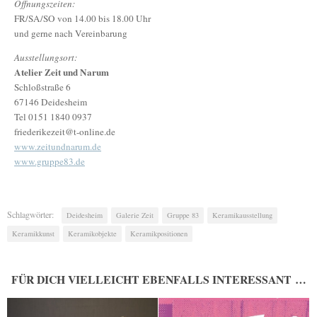
Öffnungszeiten:
FR/SA/SO von 14.00 bis 18.00 Uhr
und gerne nach Vereinbarung
Ausstellungsort:
Atelier Zeit und Narum
Schloßstraße 6
67146 Deidesheim
Tel 0151 1840 0937
friederikezeit@t-online.de
www.zeitundnarum.de
www.gruppe83.de
Schlagwörter:
Deidesheim
Galerie Zeit
Gruppe 83
Keramikausstellung
Keramikkunst
Keramikobjekte
Keramikpositionen
FÜR DICH VIELLEICHT EBENFALLS INTERESSANT …