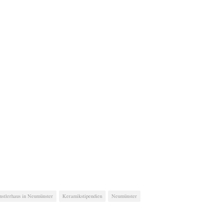
stlerhaus in Neumünster
Keramikstipendien
Neumünster