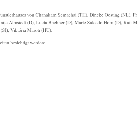
künstlerhauses von Chanakarn Semachai (TH), Dineke Oosting (NL), F
tje Almstedt (D), Lucia Bachner (D), Marie Salcedo Horn (D), Rafi M
SI), Viktória Maróti (HU).
iten besichtigt werden: