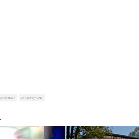
eichenbach
Zeitkunstgalerie
…