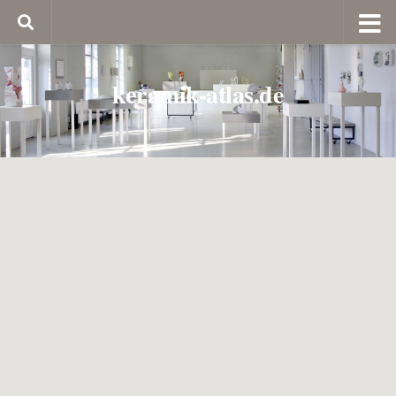
keramik-atlas.de
Töpfermarkt Adlersberg
Töpfermarkt am 15. und 16. August 2026.
Die Prössls sind eine Wirtelegende. Heiner Prössl braut ein Bier, das
seinesgleichen sucht. Und die Köche des Gasthofes lassen sich mit ihren
Portionen nicht lumpen.
Das freut die Besucher des Biergartens genauso wie die Beschicker des
Töpfermarktes. Denn in dieser urigen Atmosphäre läßt es sich entspannt
leben – mit einem Blick über Regensburg, der einfach traumhaft ist.
Veranstaltungsort: