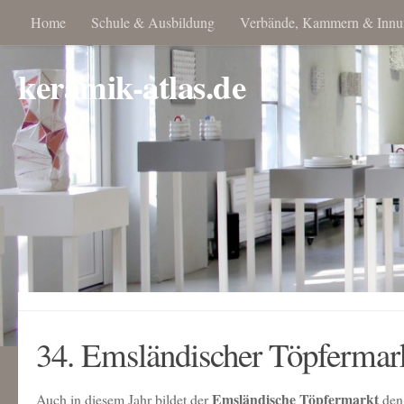
Home
Schule & Ausbildung
Verbände, Kammern & Innu
keramik-atlas.de
34. Emsländischer Töpfermar
Emsländische Töpfermarkt
Auch in diesem Jahr bildet der
den 