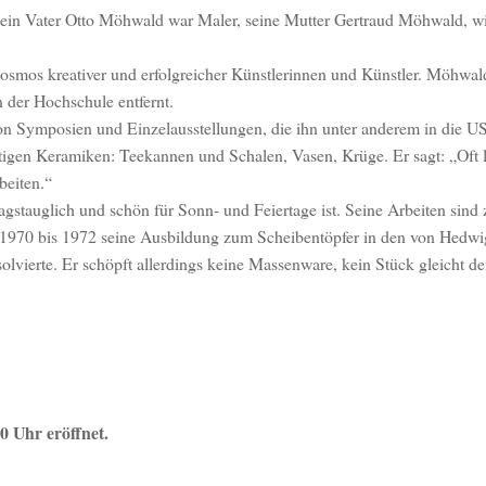
Sein Vater Otto Möhwald war Maler, seine Mutter Gertraud Möhwald, wi
osmos kreativer und erfolgreicher Künstlerinnen und Künstler. Möhwald
n der Hochschule entfernt.
r von Symposien und Einzelausstellungen, die ihn unter anderem in die U
tigen Keramiken: Teekannen und Schalen, Vasen, Krüge. Er sagt: „Oft l
beiten.“
gstauglich und schön für Sonn- und Feiertage ist. Seine Arbeiten sind 
 1970 bis 1972 seine Ausbildung zum Scheibentöpfer in den von Hedwi
lvierte. Er schöpft allerdings keine Massenware, kein Stück gleicht d
0 Uhr eröffnet.