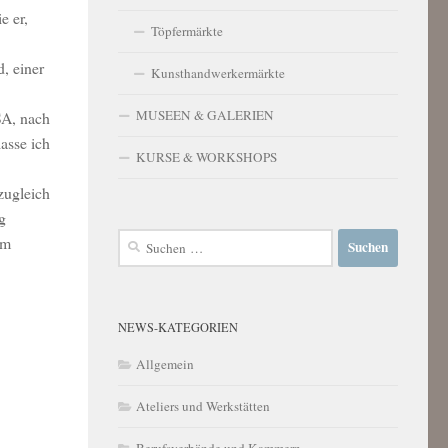
e er,
Töpfermärkte
, einer
Kunsthandwerkermärkte
MUSEEN & GALERIEN
SA, nach
asse ich
KURSE & WORKSHOPS
zugleich
g
Suchen
em
nach:
NEWS-KATEGORIEN
Allgemein
Ateliers und Werkstätten
Berufsverbände und Kammern