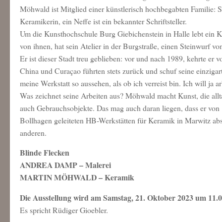
Möhwald ist Mitglied einer künstlerisch hochbegabten Familie: 
Keramikerin, ein Neffe ist ein bekannter Schriftsteller.
Um die Kunsthochschule Burg Giebichenstein in Halle lebt ein K
von ihnen, hat sein Atelier in der Burgstraße, einen Steinwurf vo
Er ist dieser Stadt treu geblieben: vor und nach 1989, kehrte e
China und Curaçao führten stets zurück und schuf seine einzigar
meine Werkstatt so aussehen, als ob ich verreist bin. Ich will ja ar
Was zeichnet seine Arbeiten aus? Möhwald macht Kunst, die allta
auch Gebrauchsobjekte. Das mag auch daran liegen, dass er von
Bollhagen geleiteten HB-Werkstätten für Keramik in Marwitz abso
anderen.
Blinde Flecken
ANDREA DAMP – Malerei
MARTIN MÖHWALD – Keramik
Die Ausstellung wird am Samstag, 21. Oktober 2023 um 11.0
Es spricht Rüdiger Gioebler.