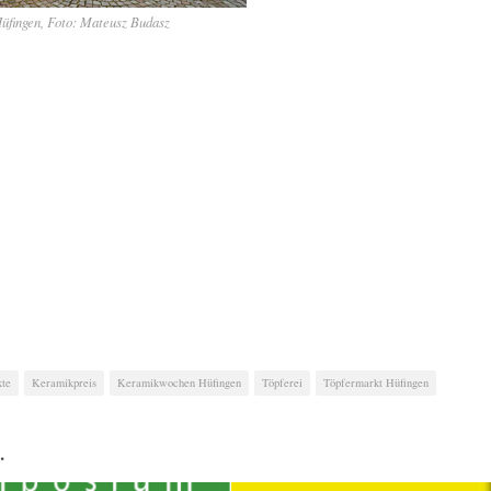
üfingen, Foto: Mateusz Budasz
kte
Keramikpreis
Keramikwochen Hüfingen
Töpferei
Töpfermarkt Hüfingen
…