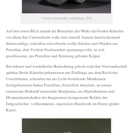
Violette Fassbaender, Ausblühung, 2016
Auf den ersten Blick nimmt der Betrachter der Werke der beiden Künstler
vor allem ihre Unterschiede wahr: hier Arnold Annens durchscheinend
dünnwandige, scheinbar schwebende weiße Schalen und Objekte aus
Porzellan, dort Violette Fassbaenders spannungsvolle, in sich
geschlossene, aus Porzellan und Steinzeug gebaute Körper.
Bei näherer und wiederholter Betrachtung jedoch wird ihre Verwandtschaft
spürbar. Beide Künstler präsentieren uns Findlinge aus dem Reich des
Unsichtbaren, scheinbar nur aus Licht bestehende Membranen
hochgebrannten harten Porzellans, Einzellern ähnelnde, an unsere
ozeanische Herkunft erinnernde Skulpturen, aus Matterhörnern und
Moränenlandschaften der Imagination komponierte Relikte der
Erdgeschichte: vollkommenes, ingeniöses Handwerk im Dienst großer
Kunst.