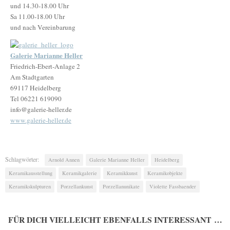
und 14.30-18.00 Uhr
Sa 11.00-18.00 Uhr
und nach Vereinbarung
Galerie Marianne Heller
Friedrich-Ebert-Anlage 2
Am Stadtgarten
69117 Heidelberg
Tel 06221 619090
info@galerie-heller.de
www.galerie-heller.de
Schlagwörter:
Arnold Annen
Galerie Marianne Heller
Heidelberg
Keramikausstellung
Keramikgalerie
Keramikkunst
Keramikobjekte
Keramikskulpturen
Porzellankunst
Porzellanunikate
Violette Fassbaender
FÜR DICH VIELLEICHT EBENFALLS INTERESSANT …