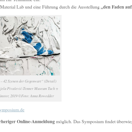
„den Faden au
 Material Lab und eine Führung durch die Ausstellung
– 42 Szenen der Gegenwart“ (Detail)
nijela Pivašević-Tenner Museum Tuch +
nster, 2019 ©Foto: Anna Rowedder
ymposium.de
rheriger Online-Anmeldung
möglich. Das Symposium findet überwie