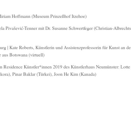
 Miriam Hoffmann (Museum Prinzeßhof Itzehoe)
a Pivašević-Tenner mit Dr. Susanne Schwertfeger (Christian-Albrechts
g | Kate Roberts, Künstlerin und Assistenzprofessorin für Kunst an de
 aus Botswana (virtuell)
st in Residence Künstler*innen 2019 des Künstlerhaus Neumünster: Lotte
ora), Pinar Baklar (Türkei), Joon He Kim (Kanada)