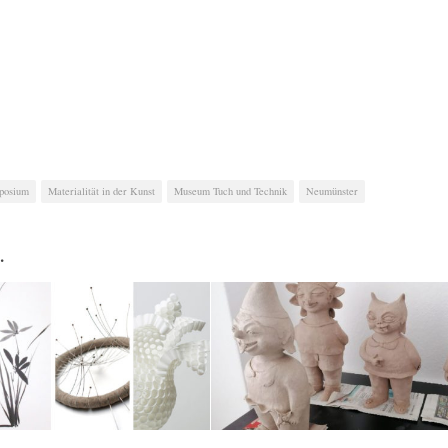
posium
Materialität in der Kunst
Museum Tuch und Technik
Neumünster
…