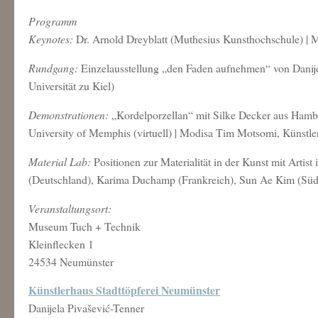
Programm
Keynotes:
Dr. Arnold Dreyblatt (Muthesius Kunsthochschule) |
Rundgang:
Einzelausstellung „den Faden aufnehmen“ von Danijel
Universität zu Kiel)
Demonstrationen:
„Kordelporzellan“ mit Silke Decker aus Hambur
University of Memphis (virtuell) | Modisa Tim Motsomi, Künstler
Material Lab:
Positionen zur Materialität in der Kunst mit Arti
(Deutschland), Karima Duchamp (Frankreich), Sun Ae Kim (Südk
Veranstaltungsort:
Museum Tuch + Technik
Kleinflecken 1
24534 Neumünster
Künstlerhaus Stadttöpferei Neumünster
Danijela Pivašević-Tenner