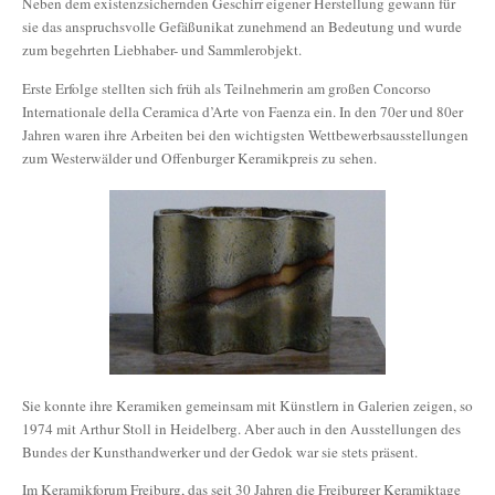
Neben dem existenzsichernden Geschirr eigener Herstellung gewann für
sie das anspruchsvolle Gefäßunikat zunehmend an Bedeutung und wurde
zum begehrten Liebhaber- und Sammlerobjekt.
Erste Erfolge stellten sich früh als Teilnehmerin am großen Concorso
Internationale della Ceramica d’Arte von Faenza ein. In den 70er und 80er
Jahren waren ihre Arbeiten bei den wichtigsten Wettbewerbsausstellungen
zum Westerwälder und Offenburger Keramikpreis zu sehen.
Sie konnte ihre Keramiken gemeinsam mit Künstlern in Galerien zeigen, so
1974 mit Arthur Stoll in Heidelberg. Aber auch in den Ausstellungen des
Bundes der Kunsthandwerker und der Gedok war sie stets präsent.
Im Keramikforum Freiburg, das seit 30 Jahren die Freiburger Keramiktage