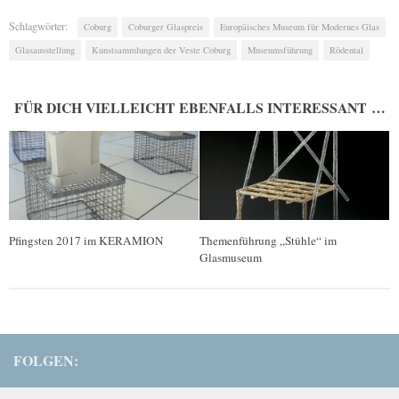
Schlagwörter:
Coburg
Coburger Glaspreis
Europäisches Museum für Modernes Glas
Glasausstellung
Kunstsammlungen der Veste Coburg
Museumsführung
Rödental
FÜR DICH VIELLEICHT EBENFALLS INTERESSANT …
Pfingsten 2017 im KERAMION
Themenführung „Stühle“ im
Glasmuseum
FOLGEN: