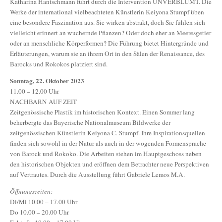
Katharina Hantschmann führt durch die Intervention UNVERBLÜMT. Die
Werke der international vielbeachteten Künstlerin Keiyona Stumpf üben
eine besondere Faszination aus. Sie wirken abstrakt, doch Sie fühlen sich
vielleicht erinnert an wuchernde Pflanzen? Oder doch eher an Meeresgetier
oder an menschliche Körperformen? Die Führung bietet Hintergründe und
Erläuterungen, warum sie an ihrem Ort in den Sälen der Renaissance, des
Barocks und Rokokos platziert sind.
Sonntag, 22. Oktober 2023
11.00 – 12.00 Uhr
NACHBARN AUF ZEIT
Zeitgenössische Plastik im historischen Kontext. Einen Sommer lang
beherbergte das Bayerische Nationalmuseum Bildwerke der
zeitgenössischen Künstlerin Keiyona C. Stumpf. Ihre Inspirationsquellen
finden sich sowohl in der Natur als auch in der wogenden Formensprache
von Barock und Rokoko. Die Arbeiten stehen im Hauptgeschoss neben
den historischen Objekten und eröffnen dem Betrachter neue Perspektiven
auf Vertrautes. Durch die Ausstellung führt Gabriele Lemos M.A.
Öffnungszeiten:
Di/Mi 10.00 – 17.00 Uhr
Do 10.00 – 20.00 Uhr