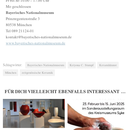
Fr bis So 10.00 – 17.00 Uhr
Mo geschlossen
Bayerisches Nationalmuseum
Prinzregentenstraße 3
80538 München
Tel 089 21124-01
kontakt@bayerisches-nationalmuseum.de
www.bayerisches-nationalmuseum.de
Schlagwörter:
Bayerisches Nationalmuseum
Keiyona C. Stumpf
Keramikkunst
München
zeitgenössische Keramik
FÜR DICH VIELLEICHT EBENFALLS INTERESSANT …