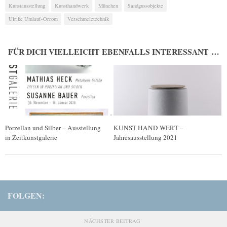
Kunstausstellung
Kunsthandwerk
München
Sandgussobjekte
Ulrike Umlauf-Orrom
Verschmelztechnik
FÜR DICH VIELLEICHT EBENFALLS INTERESSANT …
Porzellan und Silber – Ausstellung
KUNST HAND WERT –
in Zeitkunstgalerie
Jahresausstellung 2021
FOLGEN:
NÄCHSTER BEITRAG