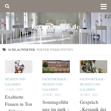
keramik-atlas.de
SCHLAGWÖRTER:
WIENER WERKSTÄTTEN
MUSEEN UND
FACHVORTRÄGE
/
FACHVORTRÄGE
/
GALERIEN
MUSEEN UND
MUSEEN UND
17 JAN., 2023
GALERIEN
GALERIEN
23 NOV., 2022
26 OKT., 2021
Exaltierte
Sonntagsführ
Gespräch
Frauen in Ton
ung im mpk –
„Keramik der