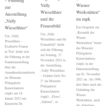
– Führung
Vally
Wiener
zur
Wieselthier
Werkstätten“
Ausstellung
und ihr
im mpk
„Vally
Frauenbild
Wieselthier“
Ein Gespräch zur
„Keramik der
Um „Vally
Um „Vally
Wiener
Wieselthier und ihr
Wieselthier –
Werkstätten“ bietet
Frauenbild“ dreht
Exaltierte Frauen
das Museum
sich die Führung
in Ton“ dreht sich
Pfalzgalerie
am Sonntag, 27.
die Führung in der
Kaiserslautern
November 2022 in
Sonderausstellung
(mpk) in der
der Ausstellung
über die
Dauerausstellung
„Vally Wieselthier
Ausnahmekeramikerin
am 02. November
– Golden Girls No.
im Museum
2021 an. Als 1906,
2“ im Museum
Pfalzgalerie
drei Jahre nach der
Pfalzgalerie
Kaiserslautern
Gründung der
Kaiserslautern
(mpk) am 24.
Wiener
(mpk). „Flora“,
Januar 2023 mit
Werkstätten, auch
„Salome“, so
Kuratorin Dr.
die Abteilung...