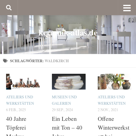
keramik-atlas.de
SCHLAGWÖRTER:
WALDKIRCH
ATELIERS UND
MUSEEN UND
ATELIERS UND
WERKSTÄTTEN
GALERIEN
WERKSTÄTTEN
6 FEB., 2025
29 SEP., 2024
2 NOV., 2021
40 Jahre
Ein Leben
Offene
Töpferei
mit Ton – 40
Winterwerkst