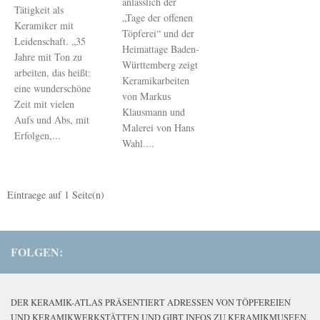
anlässlich der
Tätigkeit als
„Tage der offenen
Keramiker mit
Töpferei“ und der
Leidenschaft. „35
Heimattage Baden-
Jahre mit Ton zu
Württemberg zeigt
arbeiten, das heißt:
Keramikarbeiten
eine wunderschöne
von Markus
Zeit mit vielen
Klausmann und
Aufs und Abs, mit
Malerei von Hans
Erfolgen,...
Wahl....
Eintraege auf
1
Seite(n)
FOLGEN:
DER KERAMIK-ATLAS PRÄSENTIERT ADRESSEN VON TÖPFEREIEN
UND KERAMIKWERKSTÄTTEN UND GIBT INFOS ZU KERAMIKMUSEEN,