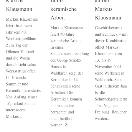
Markus
Jahre
att bei
Klausmann
keramische
Markus
Arbeit
Klausmann
Markus Klausmann
feiert in diesem
Markus Klausmann
Geschirrkeramik
Jahr sein 40.
feiert 40 Jahre
und Schmuck – mit
Werkstattjubiläum.
keramische Arbeit.
dieser Kombination
Zum Tag der
In einer
öffnet Markus
Offenen Töpferei
Schaukastenausstellung
Klausmann vom
und die Woche
des Georg-Scholz-
13. bis 19.
danach steht seine
Hauses in
November 2021
Werkstatttür offen
Waldkirch zeigt der
seine Werkstatt in
für Freunde,
Keramiker in 14
Waldkirch. Sein
Sammler und
Schaukästen seine
Gast in diesem Jahr
Keramikinteressierte.
Arbeiten. Die
ist die
Von Anfang seiner
Keramiken können
Schmuckgestalterin
Töpferlaufbahn an
nur von außen
Tina Vogt aus
interessierte
betrachtet und
Freiburg. Besucher
Markus...
nicht berührt
werden...
werden. Zu...