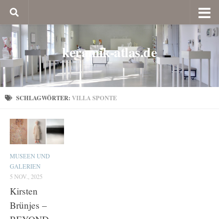
keramik-atlas.de
SCHLAGWÖRTER:
VILLA SPONTE
MUSEEN UND
GALERIEN
5 NOV., 2025
Kirsten
Brünjes –