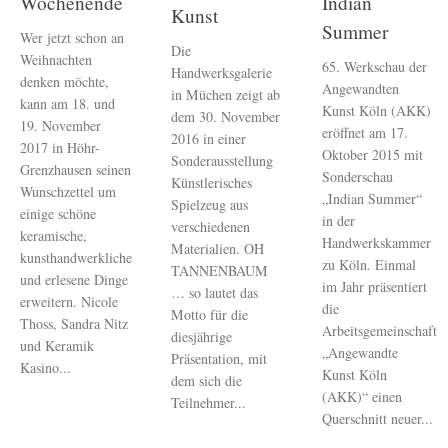
Wochenende
Indian
Kunst
Summer
Wer jetzt schon an
Die
Weihnachten
65. Werkschau der
Handwerksgalerie
denken möchte,
Angewandten
in Müchen zeigt ab
kann am 18. und
Kunst Köln (AKK)
dem 30. November
19. November
eröffnet am 17.
2016 in einer
2017 in Höhr-
Oktober 2015 mit
Sonderausstellung
Grenzhausen seinen
Sonderschau
Künstlerisches
Wunschzettel um
„Indian Summer“
Spielzeug aus
einige schöne
in der
verschiedenen
keramische,
Handwerkskammer
Materialien. OH
kunsthandwerkliche
zu Köln. Einmal
TANNENBAUM
und erlesene Dinge
im Jahr präsentiert
… so lautet das
erweitern. Nicole
die
Motto für die
Thoss, Sandra Nitz
Arbeitsgemeinschaft
diesjährige
und Keramik
„Angewandte
Präsentation, mit
Kasino...
Kunst Köln
dem sich die
(AKK)“ einen
Teilnehmer...
Querschnitt neuer...