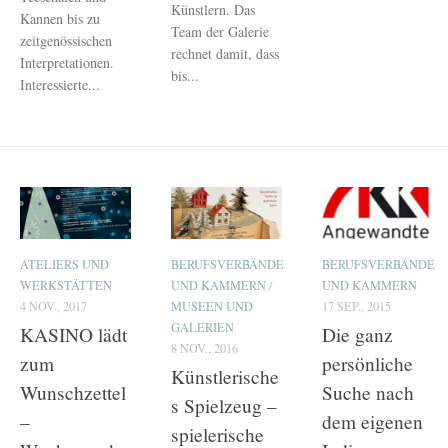
Künstlern. Das
Kannen bis zu
Team der Galerie
zeitgenössischen
rechnet damit, dass
Interpretationen.
bis...
Interessierte...
ATELIERS UND
BERUFSVERBÄNDE
BERUFSVERBÄNDE
WERKSTÄTTEN
UND KAMMERN
/
UND KAMMERN
4 NOV., 2017
MUSEEN UND
17 SEP., 2015
GALERIEN
KASINO lädt
Die ganz
8 NOV., 2016
zum
persönliche
Künstlerische
Wunschzettel
Suche nach
s Spielzeug –
–
dem eigenen
spielerische