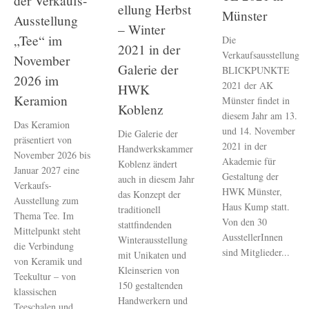
der Verkaufs-
ellung Herbst
Münster
Ausstellung
– Winter
„Tee“ im
Die
2021 in der
Verkaufsausstellung
November
Galerie der
BLICKPUNKTE
2026 im
2021 der AK
HWK
Keramion
Münster findet in
Koblenz
diesem Jahr am 13.
Das Keramion
und 14. November
Die Galerie der
präsentiert von
2021 in der
Handwerkskammer
November 2026 bis
Akademie für
Koblenz ändert
Januar 2027 eine
Gestaltung der
auch in diesem Jahr
Verkaufs-
HWK Münster,
das Konzept der
Ausstellung zum
Haus Kump statt.
traditionell
Thema Tee. Im
Von den 30
stattfindenden
Mittelpunkt steht
AusstellerInnen
Winterausstellung
die Verbindung
sind Mitglieder...
mit Unikaten und
von Keramik und
Kleinserien von
Teekultur – von
150 gestaltenden
klassischen
Handwerkern und
Teeschalen und