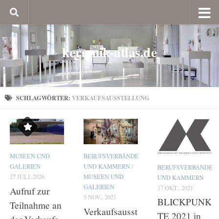
keramik-atlas.de
SCHLAGWÖRTER:
VERKAUFSAUSSTELLUNG
MUSEEN UND
BERUFSVERBÄNDE
GALERIEN
UND KAMMERN
/
BERUFSVERBÄNDE
27 JULI, 2026
MUSEEN UND
UND KAMMERN
GALERIEN
17 OKT., 2021
Aufruf zur
5 NOV., 2021
BLICKPUNK
Teilnahme an
Verkaufsausst
TE 2021 in