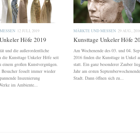
 MESSEN
12 JULI, 2019
MÄRKTE UND MESSEN
29 AUG., 201
 Unkeler Höfe 2019
Kunsttage Unkeler Höfe 2
tät und die außerordentliche
Am Wochenende des 03. und 04. Sep
n die Kunsttage Unkeler Höfe seit
2016 finden die Kunsttage in Unkel 
zu einem großen Kunstvergnügen.
statt. Ein ganz besonderer Zauber lie
n Besucher fesselt immer wieder
Jahr am ersten Septemberwochenende
spannende Inszenierung
Stadt. Dann öffnen sich zu...
 Werke im Ambiente...