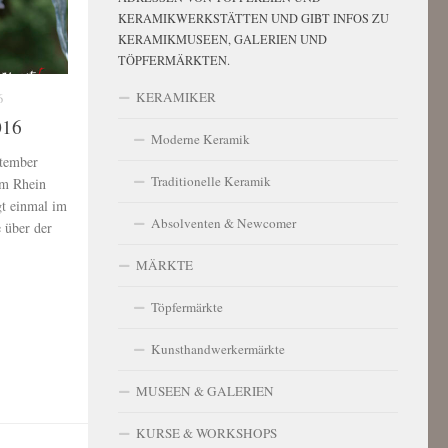
KERAMIKWERKSTÄTTEN UND GIBT INFOS ZU
KERAMIKMUSEEN, GALERIEN UND
TÖPFERMÄRKTEN.
KERAMIKER
6
016
Moderne Keramik
tember
Traditionelle Keramik
am Rhein
gt einmal im
Absolventen & Newcomer
 über der
MÄRKTE
Töpfermärkte
Kunsthandwerkermärkte
MUSEEN & GALERIEN
KURSE & WORKSHOPS