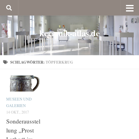
keramik-atlas.de
SCHLAGWÖRTER:
TÖPFERKRUG
MUSEEN UND
GALERIEN
14 OKT., 2017
Sonderausstel
lung „Prost