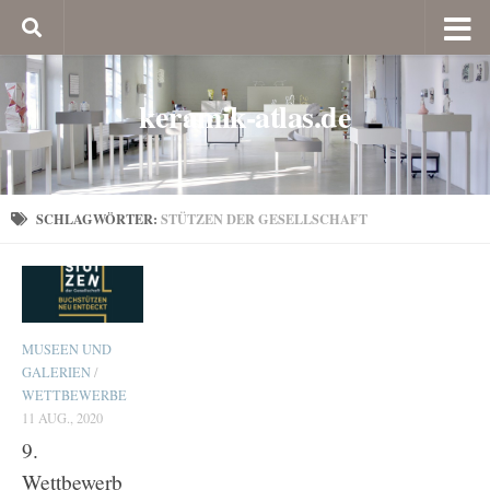
keramik-atlas.de
SCHLAGWÖRTER:
STÜTZEN DER GESELLSCHAFT
MUSEEN UND
GALERIEN
/
WETTBEWERBE
11 AUG., 2020
9.
Wettbewerb