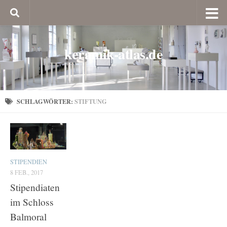
keramik-atlas.de
SCHLAGWÖRTER:
STIFTUNG
STIPENDIEN
8 FEB., 2017
Stipendiaten
im Schloss
Balmoral