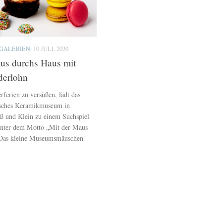
GALERIEN
10 JULI, 2020
us durchs Haus mit
derlohn
erien zu versüßen, lädt das
tsches Keramikmuseum in
ß und Klein zu einem Suchspiel
 unter dem Motto „Mit der Maus
 Das kleine Museumsmäuschen