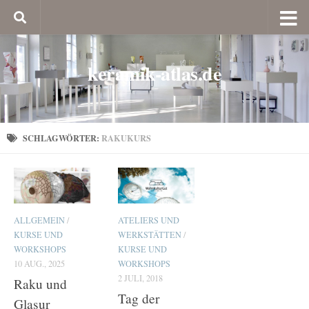
keramik-atlas.de
SCHLAGWÖRTER:
RAKUKURS
ALLGEMEIN
/
ATELIERS UND
KURSE UND
WERKSTÄTTEN
/
WORKSHOPS
KURSE UND
10 AUG., 2025
WORKSHOPS
2 JULI, 2018
Raku und
Tag der
Glasur