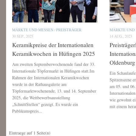
MÄRKTE UND MESSEN
/
PREISTRÄGER
MÄRKTE UND
30 SEP., 2025
14 AUG., 2023
Keramikpreise der Internationalen
Preisträge
Keramikwochen in Hüfingen 2025
Internatio
Oldenburg
Am zweiten Septemberwochenende fand der 33.
Internationale Töpfermarkt in Hüfingen statt.Im
Ein Schaulaufe
Rahmen der Internationalen Keramikwochen
Spitzenszene e
wurde in der Rathausgalerie am
am 05. und 06.
Töpfermarktwochenende, 13. und 14. September
Internationale
2025, die Wettbewerbsausstellung
wie gewohnt e
„SchnittStellen“ gezeigt. Es wurde ein
mit einem herau
Publikumspreis...
Eintraege auf
1
Seite(n)