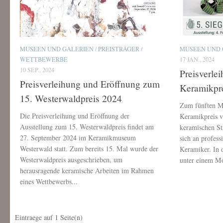
MUSEEN UND GALERIEN
/
PREISTRÄGER
/
MUSEEN UND 
WETTBEWERBE
17 JAN., 2024
10 SEP., 2024
Preisverle
Preisverleihung und Eröffnung zum
Keramikpr
15. Westerwaldpreis 2024
Zum fünften M
Die Preisverleihung und Eröffnung der
Keramikpreis ve
Ausstellung zum 15. Westerwaldpreis findet am
keramischen S
27. September 2024 im Keramikmuseum
sich an profes
Westerwald statt. Zum bereits 15. Mal wurde der
Keramiker. In d
Westerwaldpreis ausgeschrieben, um
unter einem Mot
herausragende keramische Arbeiten im Rahmen
eines Wettbewerbs...
Eintraege auf
1
Seite(n)