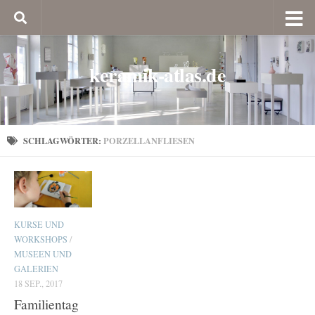
keramik-atlas.de
SCHLAGWÖRTER:
PORZELLANFLIESEN
KURSE UND
WORKSHOPS
/
MUSEEN UND
GALERIEN
18 SEP., 2017
Familientag