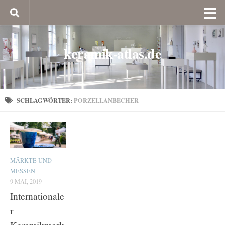
keramik-atlas.de
SCHLAGWÖRTER:
PORZELLANBECHER
MÄRKTE UND
MESSEN
9 MAI, 2019
Internationale
r